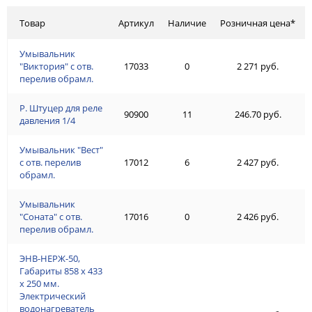
Товар
Артикул
Наличие
Розничная цена*
Умывальник
"Виктория" с отв.
17033
0
2 271 руб.
перелив обрамл.
Р. Штуцер для реле
90900
11
246.70 руб.
давления 1/4
Умывальник "Вест"
с отв. перелив
17012
6
2 427 руб.
обрамл.
Умывальник
"Соната" с отв.
17016
0
2 426 руб.
перелив обрамл.
ЭНВ-НЕРЖ-50,
Габариты 858 х 433
х 250 мм.
Электрический
водонагреватель