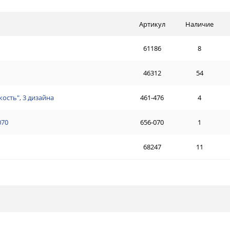
Артикул
Наличие
61186
8
46312
54
кость", 3 дизайна
461-476
4
070
656-070
1
68247
11